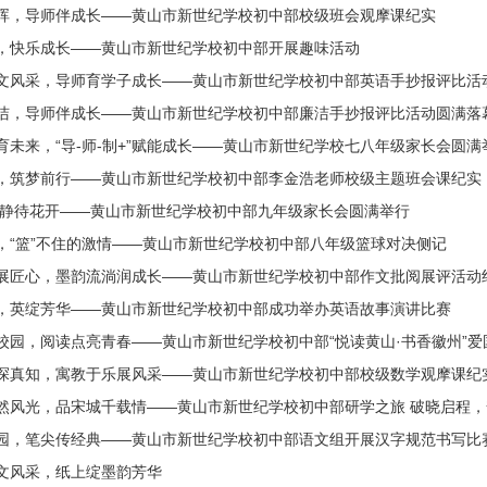
晖，导师伴成长——黄山市新世纪学校初中部校级班会观摩课纪实
，快乐成长——黄山市新世纪学校初中部开展趣味活动
文风采，导师育学子成长——黄山市新世纪学校初中部英语手抄报评比活
洁，导师伴成长——黄山市新世纪学校初中部廉洁手抄报评比活动圆满落
育未来，“导-师-制+”赋能成长——黄山市新世纪学校七八年级家长会圆满
，筑梦前行——黄山市新世纪学校初中部李金浩老师校级主题班会课纪实
 静待花开——黄山市新世纪学校初中部九年级家长会圆满举行
，“篮”不住的激情——黄山市新世纪学校初中部八年级篮球对决侧记
展匠心，墨韵流淌润成长——黄山市新世纪学校初中部作文批阅展评活动
，英绽芳华——黄山市新世纪学校初中部成功举办英语故事演讲比赛
校园，阅读点亮青春——黄山市新世纪学校初中部“悦读黄山·书香徽州”
探真知，寓教于乐展风采——黄山市新世纪学校初中部校级数学观摩课纪
然风光，品宋城千载情——黄山市新世纪学校初中部研学之旅 破晓启程
园，笔尖传经典——黄山市新世纪学校初中部语文组开展汉字规范书写比
文风采，纸上绽墨韵芳华