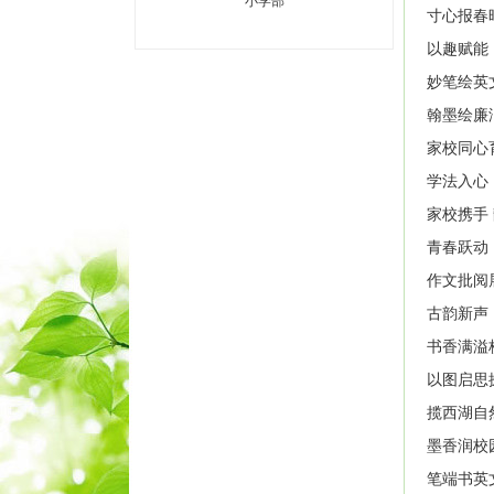
小学部
寸心报春
以趣赋能
妙笔绘英
翰墨绘廉
家校同心
学法入心
家校携手
青春跃动
作文批阅
古韵新声
书香满溢
以图启思
揽西湖自
墨香润校
笔端书英