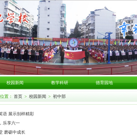
校园新闻
教学科研
德育园地
位置：
首页
>
校园新闻
>
初中部
英语 展示别样精彩
，乐享六一
堂 磨砺中成长