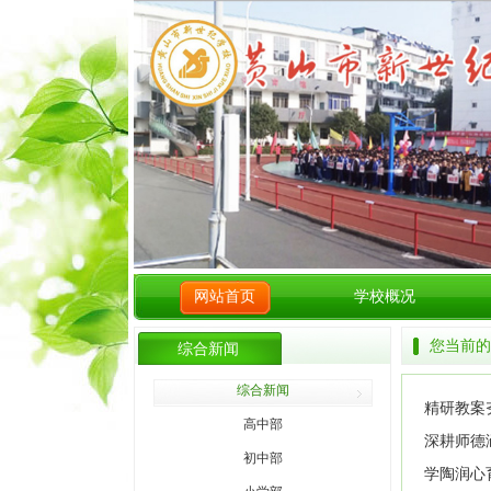
网站首页
学校概况
您当前的
综合新闻
综合新闻
精研教案
高中部
深耕师德
初中部
学陶润心