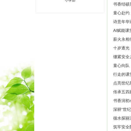
小学部
书香结硕
童心赴约
诗意年华
AI赋能
薪火永相
十岁逐光
绷紧安全
童心向队
行走的课
点亮世纪
传承五四
书香润初
深耕“世
循水探丽
筑牢安全