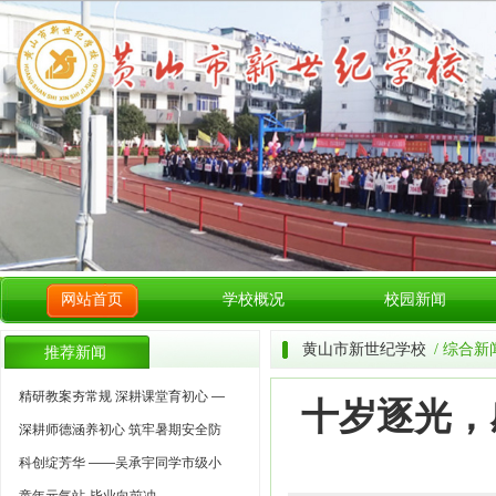
网站首页
学校概况
校园新闻
黄山市新世纪学校
/ 综合新
推荐新闻
精研教案夯常规 深耕课堂育初心 —
十岁逐光，
深耕师德涵养初心 筑牢暑期安全防
科创绽芳华 ——吴承宇同学市级小