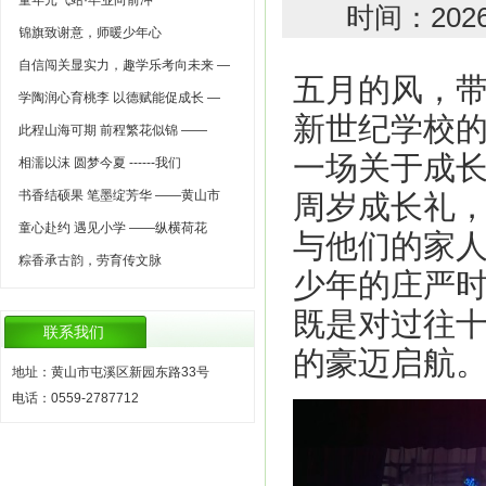
童年元气站·毕业向前冲
时间：202
锦旗致谢意，师暖少年心
自信闯关显实力，趣学乐考向未来 —
五月的风，
学陶润心育桃李 以德赋能促成长 —
新世纪学校
此程山海可期 前程繁花似锦 ——
一场关于成长
相濡以沫 圆梦今夏 ------我们
书香结硕果 笔墨绽芳华 ——黄山市
周岁成长礼，
童心赴约 遇见小学 ——纵横荷花
与他们的家
粽香承古韵，劳育传文脉
少年的庄严
既是对过往
联系我们
的豪迈启航
地址：黄山市屯溪区新园东路33号
电话：0559-2787712