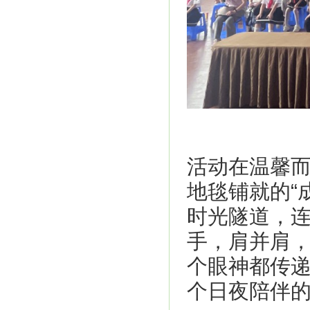
活动在温馨
地毯铺就的“
时光隧道，
手，肩并肩
个眼神都传
个日夜陪伴