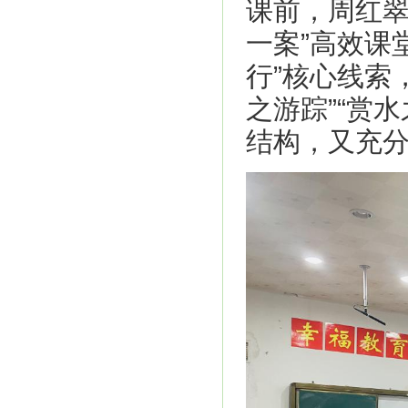
课前，周红翠
一案”高效课
行”核心线索
之游踪”“赏
结构，又充