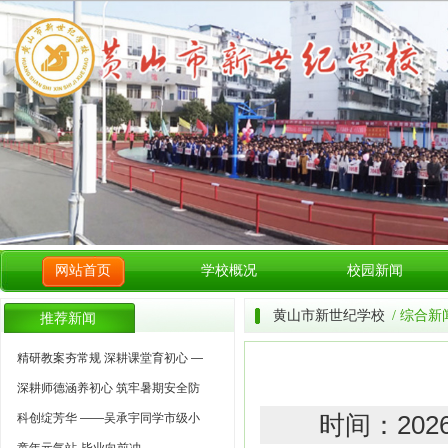
网站首页
学校概况
校园新闻
黄山市新世纪学校
/ 综合新
推荐新闻
精研教案夯常规 深耕课堂育初心 —
深耕师德涵养初心 筑牢暑期安全防
科创绽芳华 ——吴承宇同学市级小
时间：202