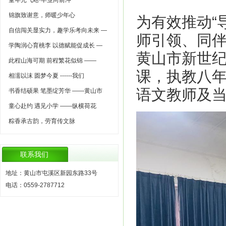
童年元气站·毕业向前冲
锦旗致谢意，师暖少年心
为有效推动“
自信闯关显实力，趣学乐考向未来 —
师引领、同伴
学陶润心育桃李 以德赋能促成长 —
黄山市新世纪
此程山海可期 前程繁花似锦 ——
课，执教八
相濡以沫 圆梦今夏 ------我们
语文教师及
书香结硕果 笔墨绽芳华 ——黄山市
童心赴约 遇见小学 ——纵横荷花
粽香承古韵，劳育传文脉
联系我们
地址：黄山市屯溪区新园东路33号
电话：0559-2787712