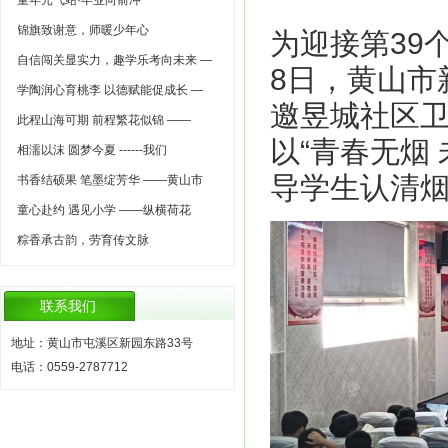
童年元气站·毕业向前冲
锦旗致谢意，师暖少年心
为迎接第39
自信闯关显实力，趣学乐考向未来 —
8日，黄山市
学陶润心育桃李 以德赋能促成长 —
邀昱城社区
此程山海可期 前程繁花似锦 ——
以“青春无烟
相濡以沫 圆梦今夏 ------我们
导学生认清
书香结硕果 笔墨绽芳华 ——黄山市
童心赴约 遇见小学 ——纵横荷花
粽香承古韵，劳育传文脉
联系我们
地址：黄山市屯溪区新园东路33号
电话：0559-2787712