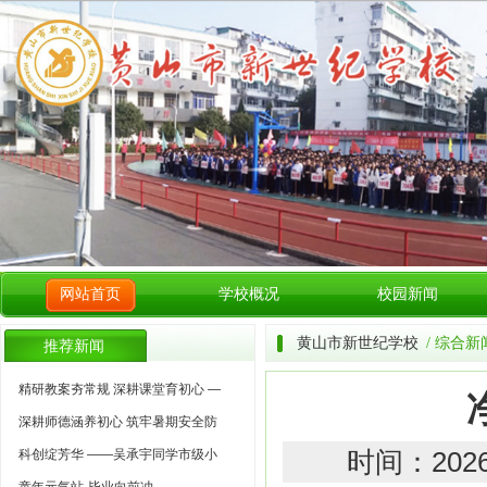
网站首页
学校概况
校园新闻
黄山市新世纪学校
/ 综合新
推荐新闻
精研教案夯常规 深耕课堂育初心 —
深耕师德涵养初心 筑牢暑期安全防
科创绽芳华 ——吴承宇同学市级小
时间：202