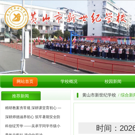
网站首页
学校概况
校园新闻
黄山市新世纪学校
/ 综合新
推荐新闻
精研教案夯常规 深耕课堂育初心 —
深耕师德涵养初心 筑牢暑期安全防
科创绽芳华 ——吴承宇同学市级小
时间：202