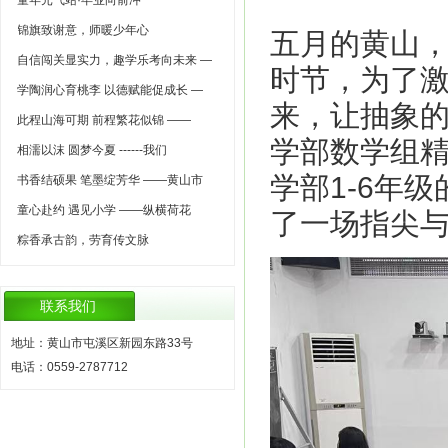
童年元气站·毕业向前冲
锦旗致谢意，师暖少年心
五月的黄山
自信闯关显实力，趣学乐考向未来 —
时节，为了激
学陶润心育桃李 以德赋能促成长 —
来，让抽象的
此程山海可期 前程繁花似锦 ——
学部数学组精
相濡以沫 圆梦今夏 ------我们
学部1-6年
书香结硕果 笔墨绽芳华 ——黄山市
童心赴约 遇见小学 ——纵横荷花
了一场指尖
粽香承古韵，劳育传文脉
联系我们
地址：黄山市屯溪区新园东路33号
电话：0559-2787712