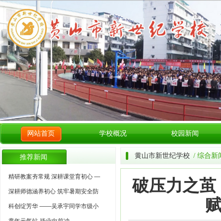
网站首页
学校概况
校园新闻
黄山市新世纪学校
/ 综合新
推荐新闻
精研教案夯常规 深耕课堂育初心 —
破压力之茧
深耕师德涵养初心 筑牢暑期安全防
赋
科创绽芳华 ——吴承宇同学市级小