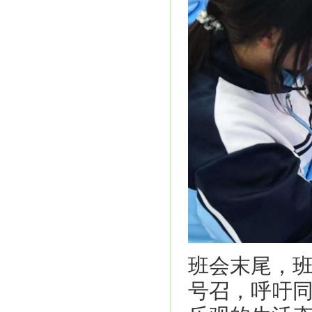
班会末尾，班
号召，呼吁