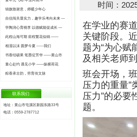
童年元气站·毕业向前冲
时间：202
锦旗致谢意，师暖少年心
自信闯关显实力，趣学乐考向未来 —
在学业的赛
学陶润心育桃李 以德赋能促成长 —
关键阶段。近
此程山海可期 前程繁花似锦 ——
题为“为心赋
相濡以沫 圆梦今夏 ------我们
书香结硕果 笔墨绽芳华 ——黄山市
及相关老师
童心赴约 遇见小学 ——纵横荷花
班会开场，班
粽香承古韵，劳育传文脉
压力的重量”
压力”的必要
联系我们
题。
地址：黄山市屯溪区新园东路33号
电话：0559-2787712